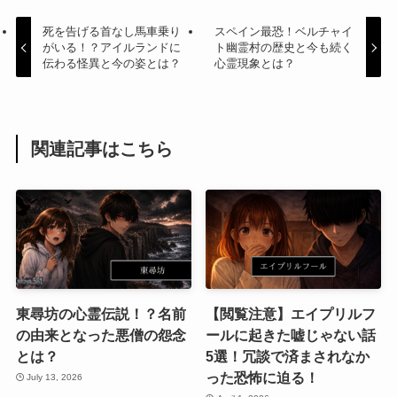
死を告げる首なし馬車乗り
スペイン最恐！ベルチャイ
がいる！？アイルランドに
ト幽霊村の歴史と今も続く
伝わる怪異と今の姿とは？
心霊現象とは？
関連記事はこちら
東尋坊の心霊伝説！？名前
【閲覧注意】エイプリルフ
の由来となった悪僧の怨念
ールに起きた嘘じゃない話
とは？
5選！冗談で済まされなか
った恐怖に迫る！
July 13, 2026