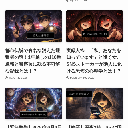
April 1, 2026
都市伝説で有名な消えた通
実録人怖！「私、あなたを
報者の謎！1年越しの110番
知っています」と囁く女。
通報と警察署に残る不可解
SNSストーカーが隣人に化
な記録とは！？
ける恐怖の心理学とは！？
March 3, 2026
February 26, 2026
【緊急警告】2026年6月6日
【検証】深夜3時、Siriに明