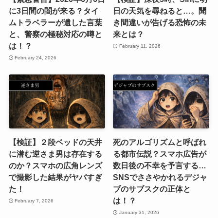
に3日間の闇が来る？タイ
日の天気を尋ねると…。聞
ムトラベラーが遺した言葉
き間違いが告げる恐怖の未
と、警察の極秘対応の噂と
来とは？
は！？
February 11, 2026
February 24, 2026
【検証】２段ベッドの天井
死のアルゴリズムと呼ばれ
に潜む逆さま男は存在する
る都市伝説？スマホ広告が
のか？スマホの広角レンズ
数日後の不幸を予言する…
で撮影した結果がヤバすぎ
SNSでささやかれるデジャ
た！
ブのサブスクの正体と
は！？
February 7, 2026
January 31, 2026