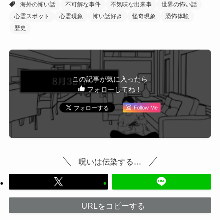
海外の怖い話
不可解な事件
不気味な出来事
世界の怖い話
心霊スポット
心霊現象
怖い話好き
怪奇現象
恐怖体験
歴史
この記事が気に入ったら
フォローしてね！
Follow Me
呪いは伝染する…
URLをコピーする