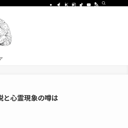
ア
説と心霊現象の噂は