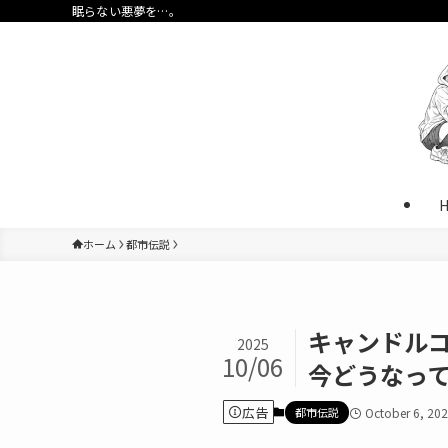
眠らない悪夢を…。
ホーム
都市伝説
キャンドル
2025
10/06
今どうなっ
広告
都市伝説
October 6, 20