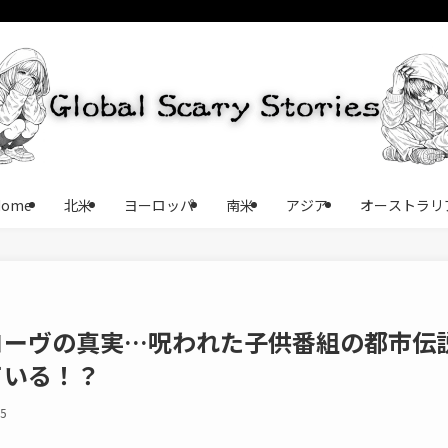
Home
北米
ヨーロッパ
南米
アジア
オーストラリ
コーヴの真実…呪われた子供番組の都市伝
ている！？
25