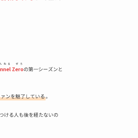
んねる ぜろ
nnel Zero
の第一シーズンと
ファンを魅了している
。
つける人も後を経たないの