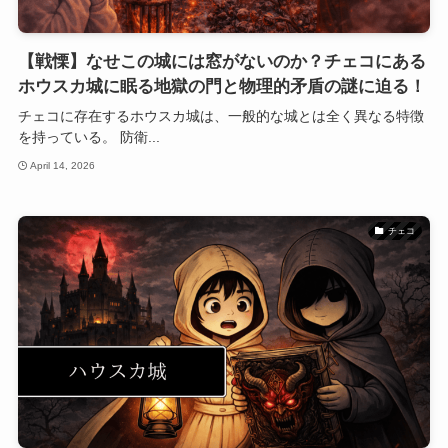
【戦慄】なせこの城には窓がないのか？チェコにある
ホウスカ城に眠る地獄の門と物理的矛盾の謎に迫る！
チェコに存在するホウスカ城は、一般的な城とは全く異なる特徴
を持っている。 防衛...
April 14, 2026
チェコ