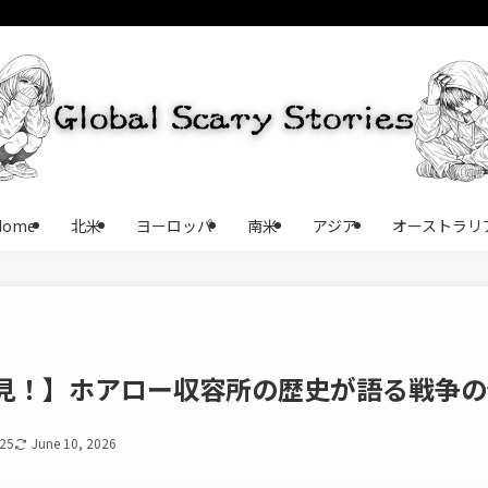
Home
北米
ヨーロッパ
南米
アジア
オーストラリ
見！】ホアロー収容所の歴史が語る戦争の
025
June 10, 2026