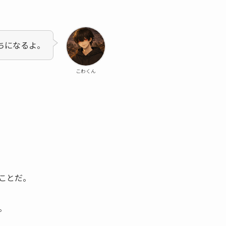
ちになるよ。
こわくん
ことだ。
。