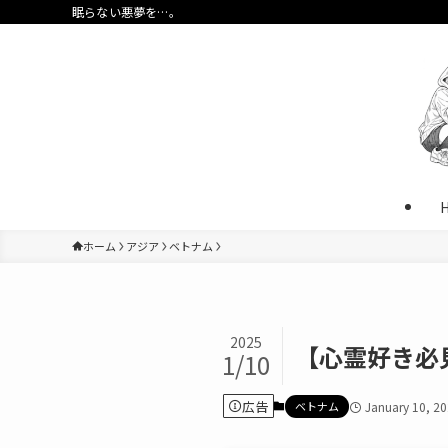
眠らない悪夢を…。
ホーム
アジア
ベトナム
2025
【心霊好き必
1/10
広告
ベトナム
January 10, 2