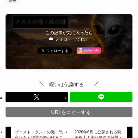
歴史
この記事が気に入ったら
フォローしてね！
Follow Me
呪いは伝染する…
URLをコピーする
ゴースト・ランチの謎！恐
2026年6月に公開される映
竜化石と幽霊の噂が残るニ
画祝山！実話怪談の背景と