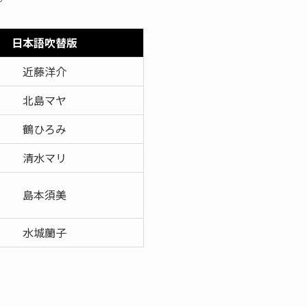
日本語吹替版
近藤洋介
北島マヤ
鶴ひろみ
清水マリ
島本須美
水城蘭子