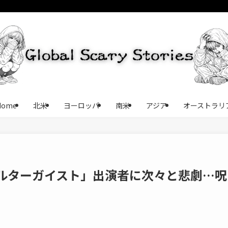
Home
北米
ヨーロッパ
南米
アジア
オーストラリ
ルターガイスト」出演者に次々と悲劇…呪