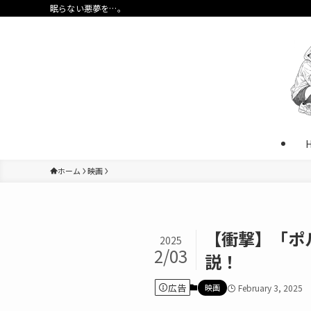
眠らない悪夢を…。
ホーム
映画
【衝撃】「ポ
2025
2/03
説！
広告
映画
February 3, 2025