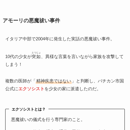
アモーリの悪魔祓い事件
イタリア中部で2004年に発生した実話の悪魔祓い事件。
とつじょ
10代の少女が
突如
、異様な言葉を言いながら家族を攻撃して
しまう！
複数の医師が「
精神疾患ではない
」と判断し、バチカン市国
公式に
エクソシスト
を少女の家に派遣したのだ。
エクソシストとは？
悪魔祓いの儀式を行う専門家のこと。