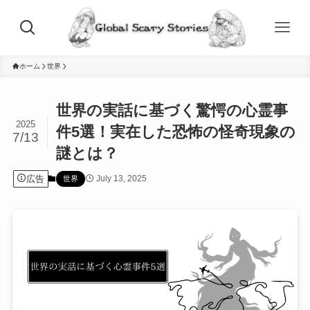
ホーム
世界
世界の実話に基づく驚愕の心霊事
2025
件5選！実在した恐怖の怪奇現象の
7/13
謎とは？
広告
July 13, 2025
世界