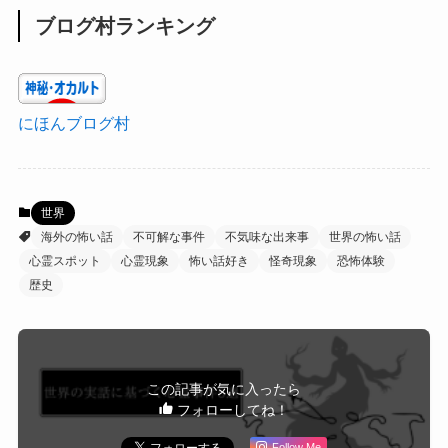
ブログ村ランキング
にほんブログ村
世界
海外の怖い話
不可解な事件
不気味な出来事
世界の怖い話
心霊スポット
心霊現象
怖い話好き
怪奇現象
恐怖体験
歴史
この記事が気に入ったら
フォローしてね！
Follow Me