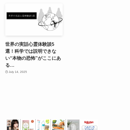
世界の実話心霊体験談5
選！科学では説明できな
い“本物の恐怖”がここにあ
る…
July 14, 2025