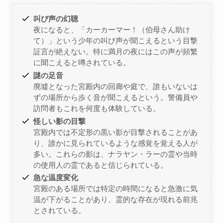
叫び声の幻聴
夜になると、「カーカーマー！（伯母さん助け
て）」という少年の叫び声が聞こえるという目撃
証言が絶えない。特に満月の夜にはこの声が頻繁
に聞こえると噂されている。
謎の足音
廃墟となった宮殿内の回廊や庭で、誰もいないは
ずの場所から歩く音が聞こえるという。警備員や
訪問者もこれを何度も体験している。
怪しい影の目撃
宮殿内では不定形の黒い影が目撃されることがあ
り、誰かに見られているような感覚を覚える人が
多い。これらの影は、ナラヤン・ラーの霊や当時
の使用人の霊であると信じられている。
急な温度変化
宮殿のある場所では特定の時間になると急激に気
温が下がることがあり、霊的な存在が現れる前兆
とされている。