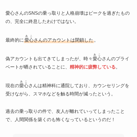
愛心さんのSNSの乗っ取りと人格崩壊はピークを過ぎたもの
の、完全に終息したわけではない。
あこ
最終的に
愛心
さんのアカウントは閉鎖した
。
あこ
偽アカウントも出てきてしまったが、時々
愛心
さんのプライ
ベートが晒されていることに、
精神的に疲弊している
。
あこ
現在の
愛心
さんは精神科に通院しており、カウンセリングを
受けながら、スマホなどを触る時間が減ったという。
過去の乗っ取りの件で、友人が離れていってしまったこと
で、人間関係を築くのも怖くなっているというのだ！