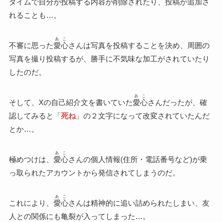
タイムで自分が投稿する内容が削除されたり、投稿が追加さ
れることも…。
あこ
不審に思った
愛心
さんは写真を投稿することを決め、周囲の
写真を撮り投稿するが、勝手に不気味な加工がされていたり
したのだ。
あこ
そして、Xの自己紹介文を書いていた
愛心
さんだったが、確
認してみると「
死ね
」の２文字になって改変されていたんだ
とか…。
あこ
極めつけは、
愛心
さんの個人情報(住所・電話番号など)が乗
っ取られたアカウントから発信されてしまうのだ。
あこ
これにより、
愛心
さんは精神的に追い詰められたしまい、友
人との関係にも亀裂が入ってしまった…。