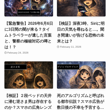
【緊急警告】2026年6月6日
【検証】深夜3時、Siriに明
に3日間の闇が来る？タイ
日の天気を尋ねると…。聞
ムトラベラーが遺した言葉
き間違いが告げる恐怖の未
と、警察の極秘対応の噂と
来とは？
は！？
February 11, 2026
February 24, 2026
【検証】２段ベッドの天井
死のアルゴリズムと呼ばれ
に潜む逆さま男は存在する
る都市伝説？スマホ広告が
のか？スマホの広角レンズ
数日後の不幸を予言する…