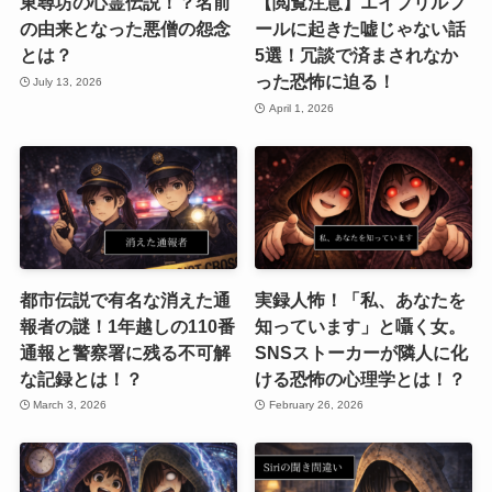
東尋坊の心霊伝説！？名前
【閲覧注意】エイプリルフ
の由来となった悪僧の怨念
ールに起きた嘘じゃない話
とは？
5選！冗談で済まされなか
った恐怖に迫る！
July 13, 2026
April 1, 2026
都市伝説で有名な消えた通
実録人怖！「私、あなたを
報者の謎！1年越しの110番
知っています」と囁く女。
通報と警察署に残る不可解
SNSストーカーが隣人に化
な記録とは！？
ける恐怖の心理学とは！？
March 3, 2026
February 26, 2026