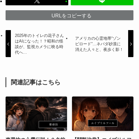
URLをコピーする
2025年のトイレの花子さん
アメリカの心霊地帯“ゾン
はAIになった！？昭和の怪
ビロード”…ネバダ砂漠に
談が、監視カメラに映る時
消えた人々と、夜歩く影！
代へ…
関連記事はこちら