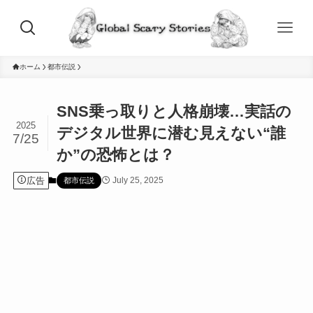
ホーム
都市伝説
SNS乗っ取りと人格崩壊…実話の
2025
デジタル世界に潜む見えない“誰
7/25
か”の恐怖とは？
広告
July 25, 2025
都市伝説