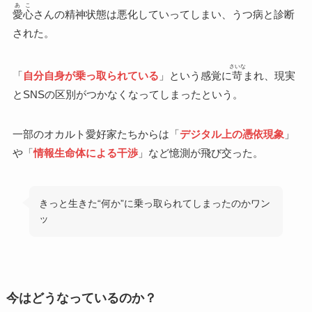
あこ
愛心
さんの精神状態は悪化していってしまい、うつ病と診断
された。
さいな
「
自分自身が乗っ取られている
」という感覚に
苛
まれ、現実
とSNSの区別がつかなくなってしまったという。
一部のオカルト愛好家たちからは「
デジタル上の憑依現象
」
や「
情報生命体による干渉
」など憶測が飛び交った。
きっと生きた“何か”に乗っ取られてしまったのかワン
ッ
今はどうなっているのか？