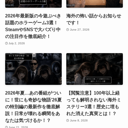
2026年最新版の今遊ぶべき
海外の怖い話からお知らせ
話題のホラーゲーム3選！
です！
SteamやSNSで大バズり中
June 27, 2026
の注目作を徹底紹介！
July 2, 2026
2026年夏…あの番組がつい
【閲覧注意】100年以上経
に！世にも奇妙な物語’26夏
っても解明されない海外ミ
の特別編の最新作を徹底解
ステリー3選！歴史に埋も
説！日常が壊れる瞬間をあ
れた消えた真実とは！？
なたは気づけるか！？
June 8, 2026
June 21, 2026