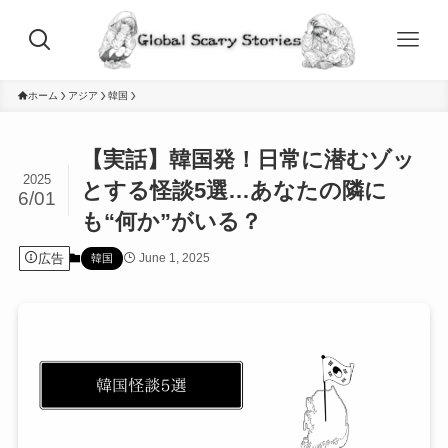
ホーム
アジア
韓国
【実話】韓国発！日常に潜むゾッ
2025
とする怪談5選…あなたの隣に
6/01
も“何か”がいる？
広告
June 1, 2025
韓国