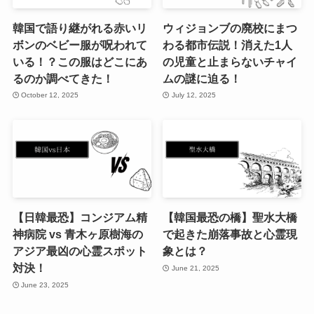
韓国で語り継がれる赤いリ
ウィジョンブの廃校にまつ
ボンのベビー服が呪われて
わる都市伝説！消えた1人
いる！？この服はどこにあ
の児童と止まらないチャイ
るのか調べてきた！
ムの謎に迫る！
October 12, 2025
July 12, 2025
【日韓最恐】コンジアム精
【韓国最恐の橋】聖水大橋
神病院 vs 青木ヶ原樹海の
で起きた崩落事故と心霊現
アジア最凶の心霊スポット
象とは？
対決！
June 21, 2025
June 23, 2025