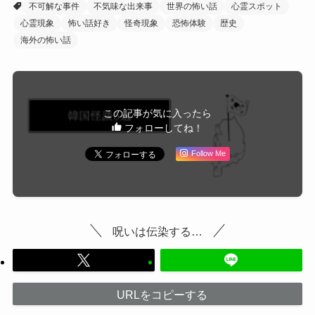
不可解な事件
不気味な出来事
世界の怖い話
心霊スポット
心霊現象
怖い話好き
怪奇現象
恐怖体験
歴史
海外の怖い話
この記事が気に入ったら
フォローしてね！
Follow Me
呪いは伝染する…
URLをコピーする