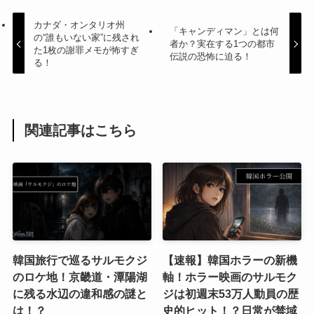
カナダ・オンタリオ州
「キャンディマン」とは何
の“誰もいない家”に残され
者か？実在する1つの都市
た1枚の謝罪メモが怖すぎ
伝説の恐怖に迫る！
る！
関連記事はこちら
韓国旅行で巡るサルモクジ
【速報】韓国ホラーの新機
のロケ地！京畿道・潭陽湖
軸！ホラー映画のサルモク
に残る水辺の違和感の謎と
ジは初週末53万人動員の歴
は！？
史的ヒット！？日常が禁域