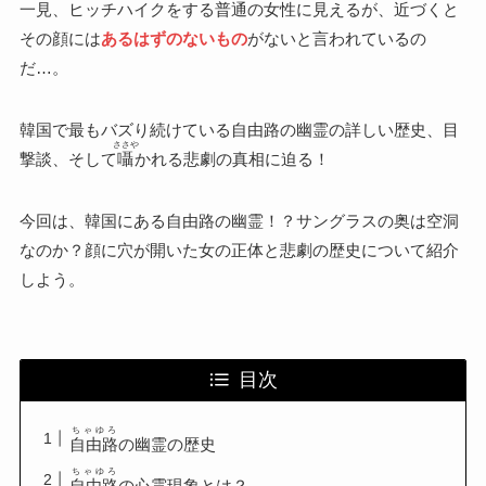
一見、ヒッチハイクをする普通の女性に見えるが、近づくと
その顔には
あるはずのないもの
がないと言われているの
だ…。
韓国で最もバズり続けている自由路の幽霊の詳しい歴史、目
ささや
撃談、そして
囁
かれる悲劇の真相に迫る！
今回は、韓国にある自由路の幽霊！？サングラスの奥は空洞
なのか？顔に穴が開いた女の正体と悲劇の歴史について紹介
しよう。
目次
ちゃゆろ
自由路
の幽霊の歴史
ちゃゆろ
自由路
の心霊現象とは？