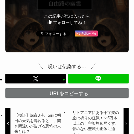
この記事が気に入ったら
フォローしてね！
Follow Me
呪いは伝染する…
URLをコピーする
リトアニアにある十字架の
【検証】深夜3時、Siriに明
丘は祈りの狂気！？5万本
日の天気を尋ねると…。聞
以上の十字架埋め尽くす、
き間違いが告げる恐怖の未
音のない聖域の正体に迫
来とは？