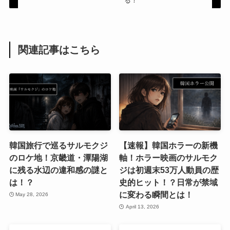
る！
関連記事はこちら
韓国旅行で巡るサルモクジ
【速報】韓国ホラーの新機
のロケ地！京畿道・潭陽湖
軸！ホラー映画のサルモク
に残る水辺の違和感の謎と
ジは初週末53万人動員の歴
は！？
史的ヒット！？日常が禁域
に変わる瞬間とは！
May 28, 2026
April 13, 2026