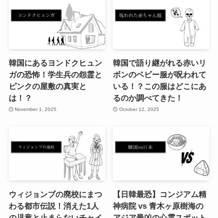
韓国にあるヨンドクヒュン
韓国で語り継がれる赤いリ
ガの恐怖！学生兵の怨霊と
ボンのベビー服が呪われて
ピンクの屋敷の真実と
いる！？この服はどこにあ
は！？
るのか調べてきた！
November 1, 2025
October 12, 2025
ウィジョンブの廃校にまつ
【日韓最恐】コンジアム精
わる都市伝説！消えた1人
神病院 vs 青木ヶ原樹海の
の児童と止まらないチャイ
アジア最凶の心霊スポット