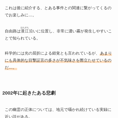
これは後に紹介する、とある事件との関連に繋がってくるの
でお楽しみに…。
はんがん
自由路は
漢江
沿いに位置し、非常に濃い霧が発生しやすいこ
とで知られている。
科学的には光の屈折による錯覚とも言われているが、
あまり
にも具体的な目撃証言の多さが不気味さを際立たせているの
だ…。
2002年に起きたある悲劇
この幽霊の正体については、地元で囁かれ続けている実録に
近い説がある。