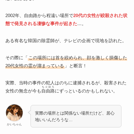
2002年、自由路から程遠い場所で
20代の女性が絞殺された状
態で発見される凄惨な事件が起きた
…。
ある有名な韓国の除霊師が、テレビの企画で現地を訪れた。
その際に「
この場所には首を絞められ、顔を激しく損傷した
20代女性の霊が溜まっている
」と断言！
実際、当時の事件の犯人はのちに逮捕されるが、殺害された
ちゃゆろ
女性の無念が今も
自由路
にずっといるのかもしれない。
実際の場所とは関係ない場所だけど、居心
地いいんだろうな…
かいちゃん