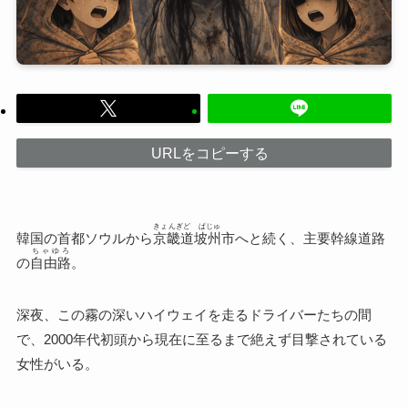
URLをコピーする
きょんぎど ぱじゅ
韓国の首都ソウルから
京畿道坡州
市へと続く、主要幹線道路
ちゃゆろ
の
自由路
。
深夜、この霧の深いハイウェイを走るドライバーたちの間
で、2000年代初頭から現在に至るまで絶えず目撃されている
女性がいる。