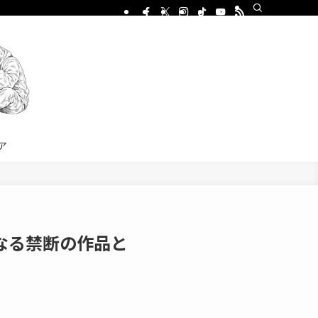
ア
なる禁断の作品と