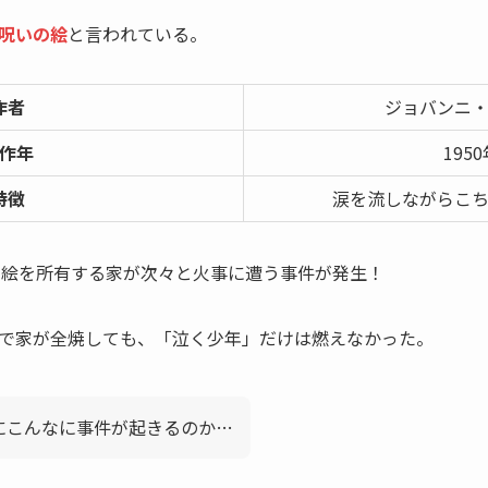
呪いの絵
と言われている。
作者
ジョバンニ
作年
195
特徴
涙を流しながらこ
この絵を所有する家が次々と火事に遭う事件が発生！
で家が全焼しても、「泣く少年」だけは燃えなかった。
にこんなに事件が起きるのか…