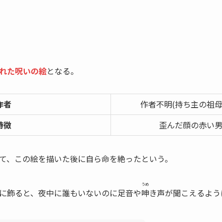
れた呪いの絵
となる。
作者
作者不明(持ち主の祖
特徴
歪んだ顔の赤い
て、この絵を描いた後に自ら命を絶ったという。
うめ
に飾ると、夜中に誰もいないのに足音や
呻
き声が聞こえるよう