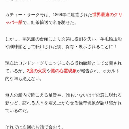
カティー・サーク号は、1869年に建造された
世界最速のクリ
ッパー船
で、紅茶輸送で名を馳せた。
しかし、蒸気船の台頭により次第に役割を失い、羊毛輸送船
や訓練船として転用された後、保存・展示されることに！
現在はロンドン・グリニッジにある博物館船として公開され
ているが、
2度の火災
や
謎の心霊現象
が報告され、オカルト
的な噂も絶えない。
無人の船内で聞こえる足音や、誰もいないはずの窓に現れる
影など、訪れる人々を震え上がらせる怪奇現象が語り継がれ
ているのだ。
それでは次回のお話で会おう。