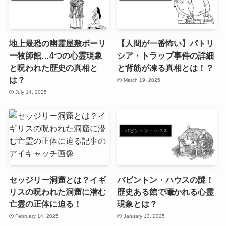
地上最恐の幽霊屋敷ボーリ
【人間が一番怖い】パトリ
ー牧師館…4つの心霊現象
シア・トラップ事件の詳細
と呪われた歴史の真相と
と背筋が凍る真相とは！？
は？
March 19, 2025
July 14, 2025
セッジリー洞窟とは？イギ
バビントン・ハウスの謎！
リスの呪われた洞窟に潜む
歴史ある館で囁かれる心霊
亡霊の正体に迫る！
現象とは？
February 14, 2025
January 13, 2025