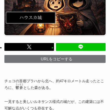
URLをコピーする
チェコの首都プラハから北へ、約47キロメートル走ったとこ
うっそう
ろに、
鬱蒼
とした森がある。
一見すると美しいルネサンス様式の城だが、この建築には不
可解な点がいくつも存在する。