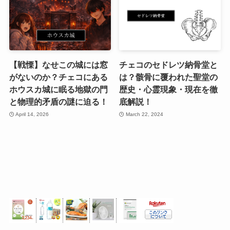
【戦慄】なせこの城には窓
チェコのセドレツ納骨堂と
がないのか？チェコにある
は？骸骨に覆われた聖堂の
ホウスカ城に眠る地獄の門
歴史・心霊現象・現在を徹
と物理的矛盾の謎に迫る！
底解説！
April 14, 2026
March 22, 2024