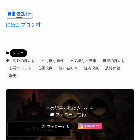
にほんブログ村
チェコ
海外の怖い話
不可解な事件
不気味な出来事
世界の怖い話
心霊スポット
心霊現象
怖い話好き
怪奇現象
恐怖体験
歴史
この記事が気に入ったら
フォローしてね！
Follow Me