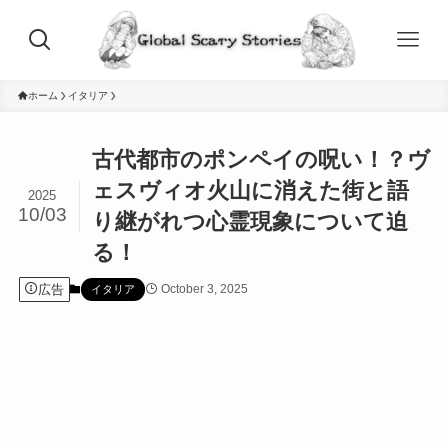
ホーム
イタリア
古代都市のポンペイの呪い！？ヴ
ェスヴィオ火山に消えた街と語
2025
10/03
り継がれつ心霊現象について迫
る！
広告
October 3, 2025
イタリア