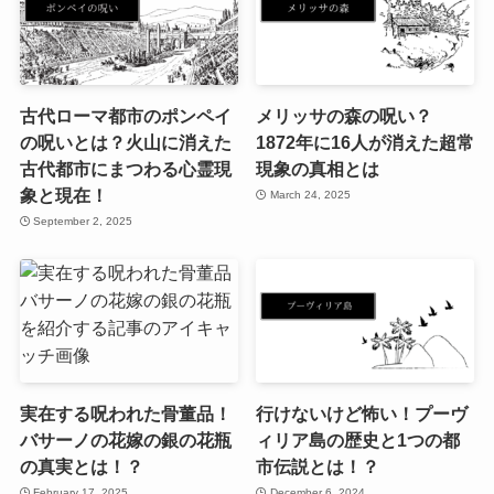
古代ローマ都市のポンペイ
メリッサの森の呪い？
の呪いとは？火山に消えた
1872年に16人が消えた超常
古代都市にまつわる心霊現
現象の真相とは
象と現在！
March 24, 2025
September 2, 2025
実在する呪われた骨董品！
行けないけど怖い！プーヴ
バサーノの花嫁の銀の花瓶
ィリア島の歴史と1つの都
の真実とは！？
市伝説とは！？
February 17, 2025
December 6, 2024