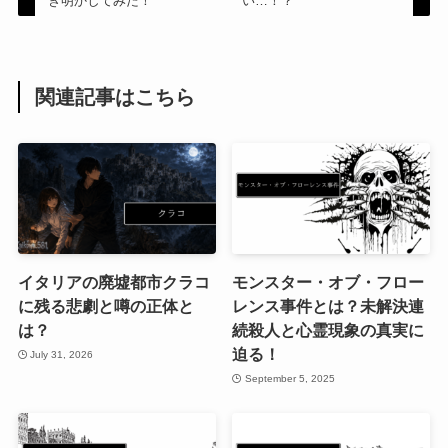
き明かしてみた！
い…！？
関連記事はこちら
イタリアの廃墟都市クラコ
モンスター・オブ・フロー
に残る悲劇と噂の正体と
レンス事件とは？未解決連
は？
続殺人と心霊現象の真実に
迫る！
July 31, 2026
September 5, 2025