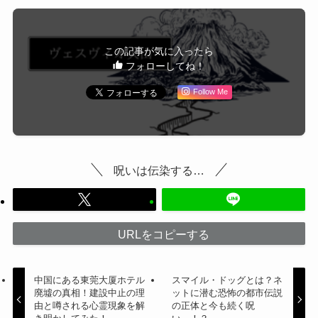
この記事が気に入ったら
フォローしてね！
Follow Me
呪いは伝染する…
URLをコピーする
中国にある東莞大厦ホテル
スマイル・ドッグとは？ネ
廃墟の真相！建設中止の理
ットに潜む恐怖の都市伝説
由と噂される心霊現象を解
の正体と今も続く呪