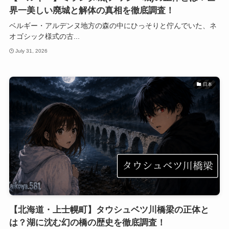
界一美しい廃城と解体の真相を徹底調査！
ベルギー・アルデンヌ地方の森の中にひっそりと佇んでいた、ネ
オゴシック様式の古...
July 31, 2026
日本
【北海道・上士幌町】タウシュベツ川橋梁の正体と
は？湖に沈む幻の橋の歴史を徹底調査！