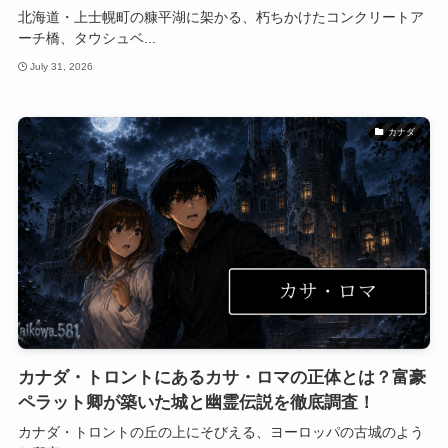
北海道・上士幌町の糠平湖に架かる、朽ちかけたコンクリートア
ーチ橋、タウシュベ...
July 31, 2026
カナダ
カナダ・トロントにあるカサ・ロマの正体とは？富豪
ペラット卿が築いた城と幽霊伝説を徹底調査！
カナダ・トロントの丘の上にそびえる、ヨーロッパの古城のよう