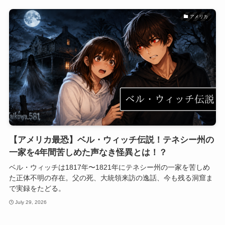
アメリカ
【アメリカ最恐】ベル・ウィッチ伝説！テネシー州の
一家を4年間苦しめた声なき怪異とは！？
ベル・ウィッチは1817年〜1821年にテネシー州の一家を苦しめ
た正体不明の存在。父の死、大統領来訪の逸話、今も残る洞窟ま
で実録をたどる。
July 29, 2026