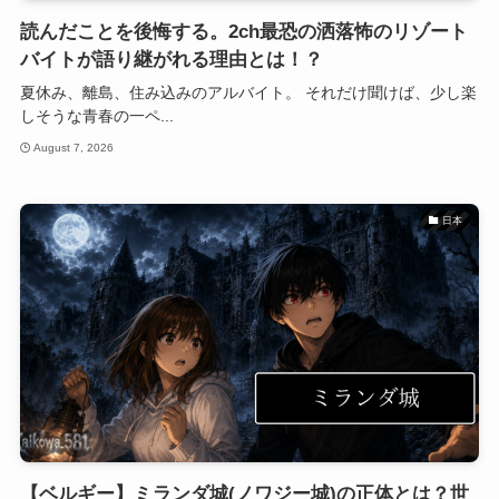
読んだことを後悔する。2ch最恐の洒落怖のリゾート
バイトが語り継がれる理由とは！？
夏休み、離島、住み込みのアルバイト。 それだけ聞けば、少し楽
しそうな青春の一ペ...
August 7, 2026
日本
【ベルギー】ミランダ城(ノワジー城)の正体とは？世