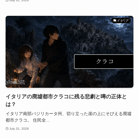
July 31, 2026
イタリア
イタリアの廃墟都市クラコに残る悲劇と噂の正体と
は？
イタリア南部バジリカータ州、切り立った崖の上にそびえる廃墟
都市クラコ。 住民全...
July 31, 2026