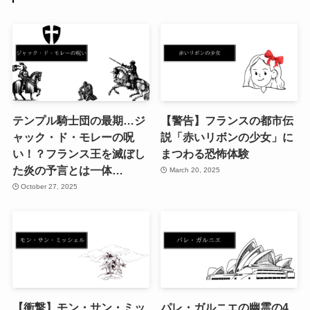
テンプル騎士団の最期…ジ
【警告】フランスの都市伝
ャック・ド・モレーの呪
説「赤いリボンの少女」に
い！？フランス王を滅ぼし
まつわる恐怖体験
た炎の予言とは一体…
March 20, 2025
October 27, 2025
【衝撃】モン・サン・ミッ
パレ・ガルニエの幽霊の4