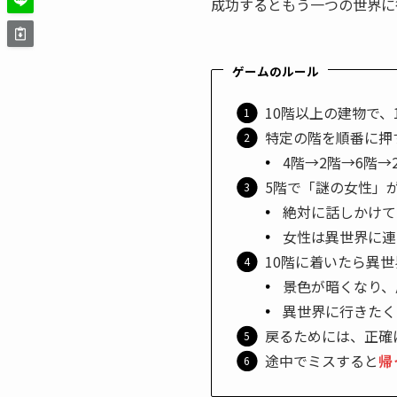
成功するともう一つの世界に
ゲームのルール
10階以上の建物で、
特定の階を順番に押
4階→2階→6階→
5階で「謎の女性」
絶対に話しかけて
女性は異世界に連
10階に着いたら異
景色が暗くなり、
異世界に行きたく
戻るためには、正確
途中でミスすると
帰