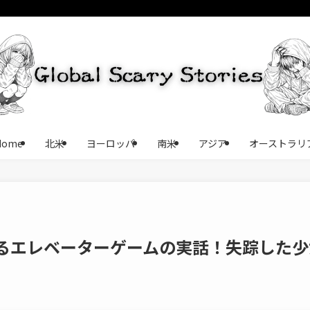
Home
北米
ヨーロッパ
南米
アジア
オーストラリ
るエレベーターゲームの実話！失踪した少