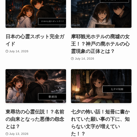
日本の心霊スポット完全ガ
摩耶観光ホテルの廃墟の女
イド
王！？神戸の廃ホテルの心
霊現象の正体とは？
July 14, 2026
July 14, 2026
東尋坊の心霊伝説！？名前
七夕の怖い話！短冊に書か
の由来となった悪僧の怨念
れていた願い事の下に、知
とは？
らない文字が増えてい
た！？
July 13, 2026