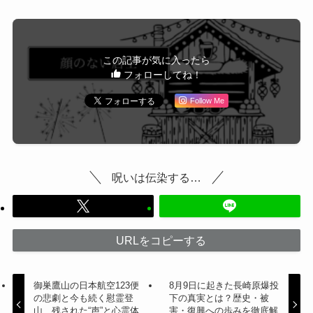
この記事が気に入ったら
フォローしてね！
Follow Me
呪いは伝染する…
URLをコピーする
御巣鷹山の日本航空123便
8月9日に起きた長崎原爆投
の悲劇と今も続く慰霊登
下の真実とは？歴史・被
山…残された“声”と心霊体
害・復興への歩みを徹底解