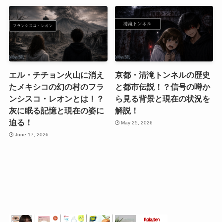
エル・チチョン火山に消え
京都・清滝トンネルの歴史
たメキシコの幻の村のフラ
と都市伝説！？信号の噂か
ンシスコ・レオンとは！？
ら見る背景と現在の状況を
灰に眠る記憶と現在の姿に
解説！
迫る！
May 25, 2026
June 17, 2026