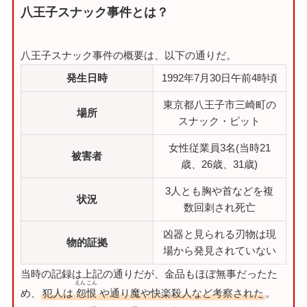
八王子スナック事件とは？
八王子スナック事件の概要は、以下の通りだ。
発生日時
1992年7月30日午前4時頃
東京都八王子市三崎町の
場所
スナック・ピット
女性従業員3名(当時21
被害者
歳、26歳、31歳)
3人とも胸や首などを複
状況
数回刺され死亡
凶器と見られる刃物は現
物的証拠
場から発見されていない
当時の記録は上記の通りだが、金品もほぼ無事だったた
えんこん
め、
犯人は
怨恨
や通り魔や快楽殺人など考察された
。