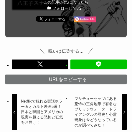
この記事が気に入ったら
フォローしてね！
Follow Me
呪いは伝染する…
URLをコピーする
マサチューセッツにある
Netflixで観れる実話ホラ
恐怖の三角地帯で有名な
ー＆オカルト映画5選！
ブリッジウォータートラ
日本と韓国とアメリカの
イアングルの歴史と心霊
現実を超える恐怖と狂気
現象は今どうなっている
をお届け！
のか調べてみた！