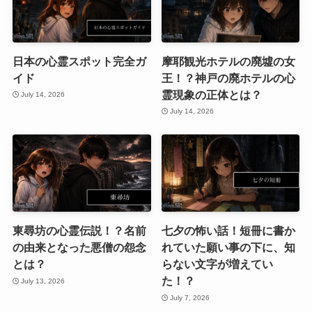
日本の心霊スポット完全ガ
摩耶観光ホテルの廃墟の女
イド
王！？神戸の廃ホテルの心
霊現象の正体とは？
July 14, 2026
July 14, 2026
東尋坊の心霊伝説！？名前
七夕の怖い話！短冊に書か
の由来となった悪僧の怨念
れていた願い事の下に、知
とは？
らない文字が増えてい
た！？
July 13, 2026
July 7, 2026