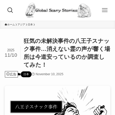
ホーム
アジア
日本
狂気の未解決事件の八王子スナッ
ク事件…消えない霊の声が響く場
2025
11/10
所は今道安っているのか調査し
てみた！
広告
November 10, 2025
日本