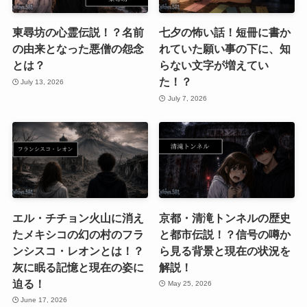
東尋坊の心霊伝説！？名前
七夕の怖い話！短冊に書か
の由来となった悪僧の怨念
れていた願い事の下に、知
とは？
らない文字が増えてい
た！？
July 13, 2026
July 7, 2026
エル・チチョン火山に消え
京都・清滝トンネルの歴史
たメキシコの幻の村のフラ
と都市伝説！？信号の噂か
ンシスコ・レオンとは！？
ら見る背景と現在の状況を
灰に眠る記憶と現在の姿に
解説！
迫る！
May 25, 2026
June 17, 2026