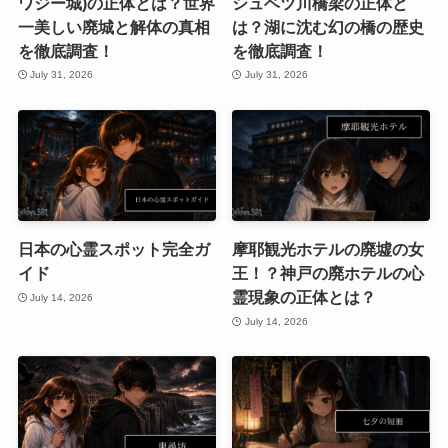
ワジー城)の正体とは？世界
シュベツ川橋梁の正体と
一美しい廃城と解体の真相
は？湖に沈む幻の橋の歴史
を徹底調査！
を徹底調査！
July 31, 2026
July 31, 2026
日本の心霊スポット完全ガ
摩耶観光ホテルの廃墟の女
イド
王！？神戸の廃ホテルの心
霊現象の正体とは？
July 14, 2026
July 14, 2026