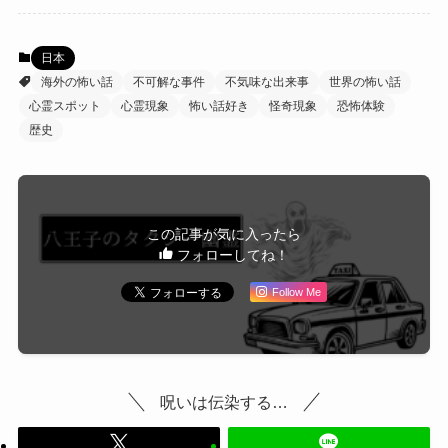
日本
海外の怖い話
不可解な事件
不気味な出来事
世界の怖い話
心霊スポット
心霊現象
怖い話好き
怪奇現象
恐怖体験
歴史
この記事が気に入ったら
フォローしてね！
Follow Me
呪いは伝染する…