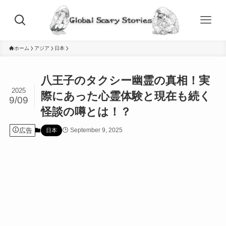
ホーム
アジア
日本
八王子のタクシー幽霊の真相！実
2025
際にあった心霊体験と現在も続く
9/09
怪談の噂とは！？
広告
September 9, 2025
日本