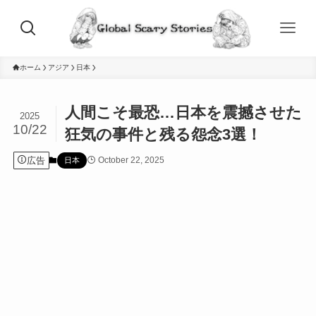
ホーム
アジア
日本
人間こそ最恐…日本を震撼させた
2025
10/22
狂気の事件と残る怨念3選！
広告
October 22, 2025
日本