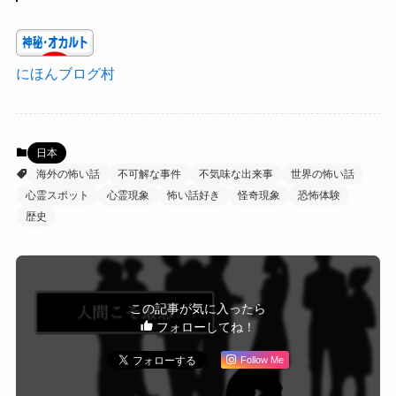
にほんブログ村
日本
海外の怖い話
不可解な事件
不気味な出来事
世界の怖い話
心霊スポット
心霊現象
怖い話好き
怪奇現象
恐怖体験
歴史
この記事が気に入ったら
フォローしてね！
Follow Me