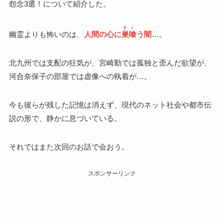
怨念3選！について紹介した。
すく
幽霊よりも怖いのは、
人間の心に
巣喰
う闇
…。
北九州では支配の狂気が、宮崎勤では孤独と歪んだ欲望が、
河合奈保子の部屋では虚像への執着が…。
今も彼らが残した記憶は消えず、現代のネット社会や都市伝
説の形で、静かに息づいている。
それではまた次回のお話で会おう。
スポンサーリンク