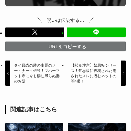
呪いは伝染する…
URLをコピーする
タイ最恐の愛の幽霊のメ
【閲覧注意】禁忌板シリー
ー・ナーク伝説！マハーブ
ズ！禁忌板に投稿された消
ット寺に今も棲む帰らぬ妻
されたスレに潜むネットの
のお話
闇4選！
関連記事はこちら