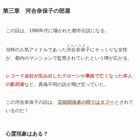
第三章 河合奈保子の部屋
この話は、1980年代に囁かれた都市伝説になる。
かわいなおこ
当時の人気アイドルであった
河合奈保子
にそっくりな女性
が、都内のマンションで監禁されていたという噂が広がる。
レコード会社が生み出したクローン
や
事故で亡くなった本人
の影武者
など、真偽不明の説が飛び交っていた。
この河合奈保子の話は、
芸能関係者の間ではタブー
とされて
いるのだ！
心霊現象はある？