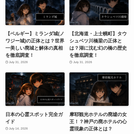
【ベルギー】ミランダ城(ノ
【北海道・上士幌町】タウ
ワジー城)の正体とは？世界
シュベツ川橋梁の正体と
一美しい廃城と解体の真相
は？湖に沈む幻の橋の歴史
を徹底調査！
を徹底調査！
July 31, 2026
July 31, 2026
日本の心霊スポット完全ガ
摩耶観光ホテルの廃墟の女
イド
王！？神戸の廃ホテルの心
霊現象の正体とは？
July 14, 2026