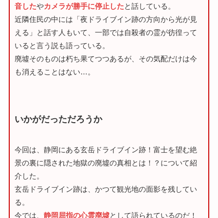
音した
や
カメラが勝手に停止した
と話している。
近隣住民の中には「夜ドライブイン跡の方向から光が見
える」と話す人もいて、一部では自殺者の霊が彷徨って
いると言う説も語っている。
廃墟そのものは朽ち果てつつあるが、その気配だけは今
も消えることはない…。
いかがだっただろうか
今回は、静岡にある玄岳ドライブイン跡！富士を望む絶
景の裏に隠された地獄の廃墟の真相とは！？について紹
介した。
玄岳ドライブイン跡は、かつて観光地の面影を残してい
る。
今では、
静岡屈指の心霊廃墟
として語られているのだ！