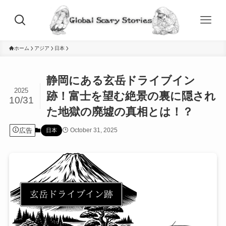
ホーム
アジア
日本
静岡にある玄岳ドライブイン
2025
跡！富士を望む絶景の裏に隠され
10/31
た地獄の廃墟の真相とは！？
広告
October 31, 2025
日本