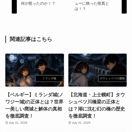
何が怒ったのか！？
ューに映った怪異と
は！？
関連記事はこちら
【ベルギー】ミランダ城(ノ
【北海道・上士幌町】タウ
ワジー城)の正体とは？世界
シュベツ川橋梁の正体と
一美しい廃城と解体の真相
は？湖に沈む幻の橋の歴史
を徹底調査！
を徹底調査！
July 31, 2026
July 31, 2026