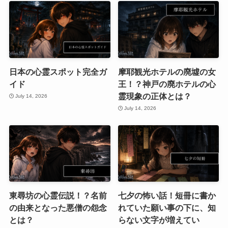
日本の心霊スポット完全ガ
摩耶観光ホテルの廃墟の女
イド
王！？神戸の廃ホテルの心
霊現象の正体とは？
July 14, 2026
July 14, 2026
東尋坊の心霊伝説！？名前
七夕の怖い話！短冊に書か
の由来となった悪僧の怨念
れていた願い事の下に、知
とは？
らない文字が増えてい