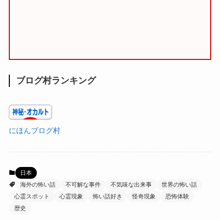
ブログ村ランキング
にほんブログ村
日本
海外の怖い話
不可解な事件
不気味な出来事
世界の怖い話
心霊スポット
心霊現象
怖い話好き
怪奇現象
恐怖体験
歴史