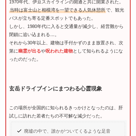
1970年代、伊豆スカイラインの開通と共に開業された。
当時は富士山と相模湾を一望できる人気休憩所
で、観光
バスが立ち寄る定番スポットでもあった。
しかし、1980年代に入ると交通量が減少し、経営難から
閉鎖に追い込まれる…。
それから30年以上、建物は手付かずのまま放置され、次
第に
幽霊が出る
や
呪われた建物
として知られるようにな
ったのだった。
玄岳ドライブインにまつわる心霊現象
この場所が全国的に知られるきっかけとなったのは、肝
試しに訪れた若者たちの不可解な減少だった。
廃墟の中で、誰かがついてくるような足音