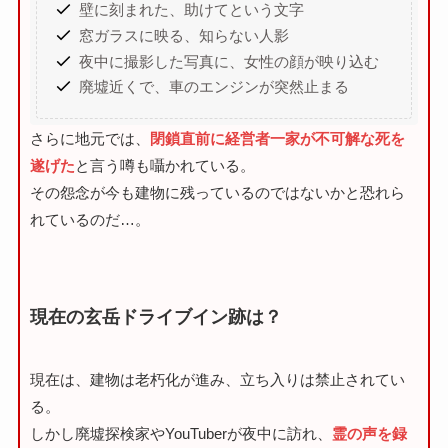
壁に刻まれた、助けてという文字
窓ガラスに映る、知らない人影
夜中に撮影した写真に、女性の顔が映り込む
廃墟近くで、車のエンジンが突然止まる
さらに地元では、
閉鎖直前に経営者一家が不可解な死を
遂げた
と言う噂も囁かれている。
その怨念が今も建物に残っているのではないかと恐れら
れているのだ…。
現在の玄岳ドライブイン跡は？
現在は、建物は老朽化が進み、立ち入りは禁止されてい
る。
しかし廃墟探検家やYouTuberが夜中に訪れ、
霊の声を録