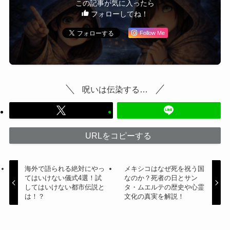
この記事が気に入ったら
フォローしてね！
Follow Me
呪いは伝染する…
URLをコピーする
海外で語られる絶対にやっ
メキシコはなぜ死を祝う国
てはいけない儀式4選！試
なのか？死者の日とサン
してはいけない都市伝説と
タ・ムエルテの歴史や心霊
は！？
文化の真実を解説！