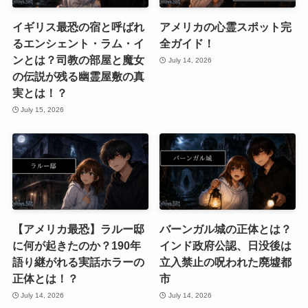
イギリス最恐の宿と呼ばれ
アメリカの心霊スポット完
るエンシェント・ラム・イ
全ガイド！
ンとは？司教の部屋と魔女
July 14, 2026
の伝説が残る幽霊屋敷の真
実とは！？
July 15, 2026
【アメリカ最恐】ラルー邸
バーンガル城の正体とは？
に何が起きたのか？190年
インド政府公認、日没後は
語り継がれる実話ホラーの
立入禁止の呪われた廃墟都
正体とは！？
市
July 14, 2026
July 14, 2026