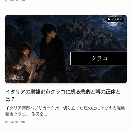
July 31, 2026
イタリア
イタリアの廃墟都市クラコに残る悲劇と噂の正体と
は？
イタリア南部バジリカータ州、切り立った崖の上にそびえる廃墟
都市クラコ。 住民全...
July 31, 2026