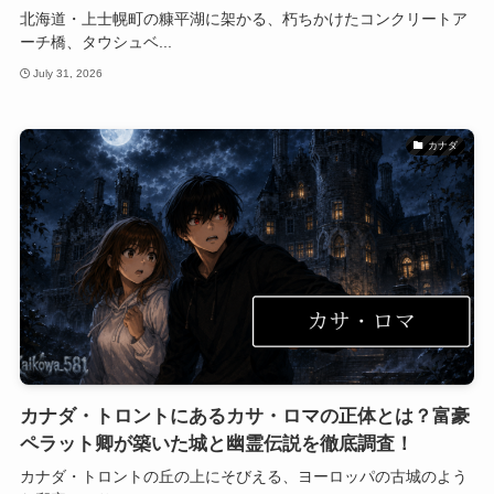
北海道・上士幌町の糠平湖に架かる、朽ちかけたコンクリートア
ーチ橋、タウシュベ...
July 31, 2026
カナダ
カナダ・トロントにあるカサ・ロマの正体とは？富豪
ペラット卿が築いた城と幽霊伝説を徹底調査！
カナダ・トロントの丘の上にそびえる、ヨーロッパの古城のよう