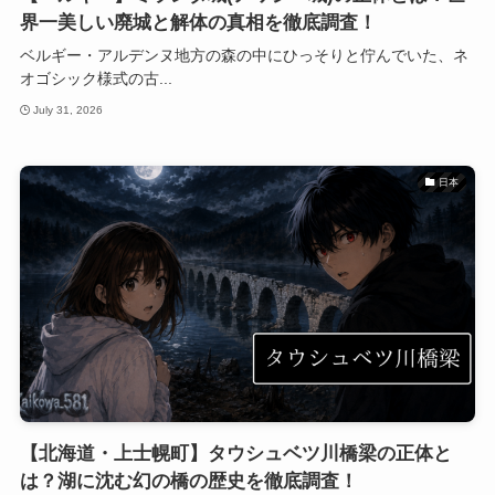
界一美しい廃城と解体の真相を徹底調査！
ベルギー・アルデンヌ地方の森の中にひっそりと佇んでいた、ネ
オゴシック様式の古...
July 31, 2026
日本
【北海道・上士幌町】タウシュベツ川橋梁の正体と
は？湖に沈む幻の橋の歴史を徹底調査！