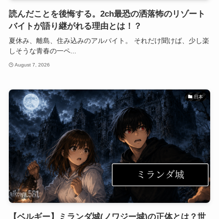
読んだことを後悔する。2ch最恐の洒落怖のリゾート
バイトが語り継がれる理由とは！？
夏休み、離島、住み込みのアルバイト。 それだけ聞けば、少し楽
しそうな青春の一ペ...
August 7, 2026
日本
【ベルギー】ミランダ城(ノワジー城)の正体とは？世