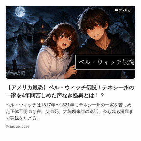
アメリカ
【アメリカ最恐】ベル・ウィッチ伝説！テネシー州の
一家を4年間苦しめた声なき怪異とは！？
ベル・ウィッチは1817年〜1821年にテネシー州の一家を苦しめ
た正体不明の存在。父の死、大統領来訪の逸話、今も残る洞窟ま
で実録をたどる。
July 29, 2026