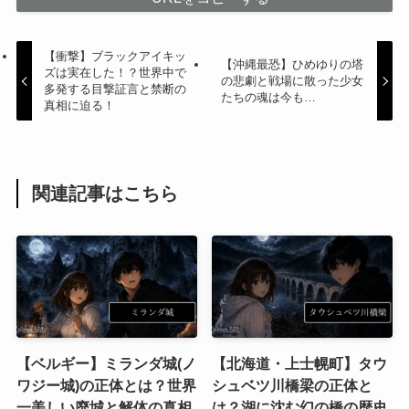
【衝撃】ブラックアイキッ
【沖縄最恐】ひめゆりの塔
ズは実在した！？世界中で
の悲劇と戦場に散った少女
多発する目撃証言と禁断の
たちの魂は今も…
真相に迫る！
関連記事はこちら
【ベルギー】ミランダ城(ノ
【北海道・上士幌町】タウ
ワジー城)の正体とは？世界
シュベツ川橋梁の正体と
一美しい廃城と解体の真相
は？湖に沈む幻の橋の歴史