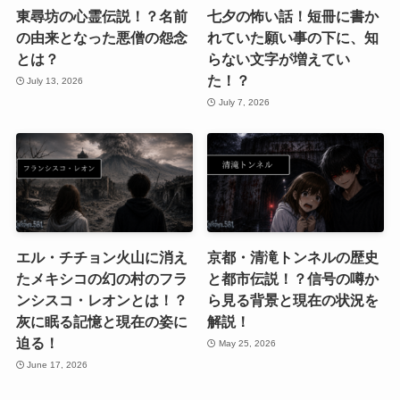
東尋坊の心霊伝説！？名前
七夕の怖い話！短冊に書か
の由来となった悪僧の怨念
れていた願い事の下に、知
とは？
らない文字が増えてい
た！？
July 13, 2026
July 7, 2026
エル・チチョン火山に消え
京都・清滝トンネルの歴史
たメキシコの幻の村のフラ
と都市伝説！？信号の噂か
ンシスコ・レオンとは！？
ら見る背景と現在の状況を
灰に眠る記憶と現在の姿に
解説！
迫る！
May 25, 2026
June 17, 2026