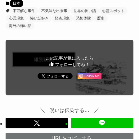
日本
不可解な事件
不気味な出来事
世界の怖い話
心霊スポット
心霊現象
怖い話好き
怪奇現象
恐怖体験
歴史
海外の怖い話
この記事が気に入ったら
フォローしてね！
Follow Me
呪いは伝染する…
URLをコピーする