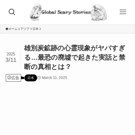
ホーム
アジア
日本
雄別炭鉱跡の心霊現象がヤバすぎ
2025
る…最恐の廃墟で起きた実話と禁
3/11
断の真相とは？
広告
March 11, 2025
日本