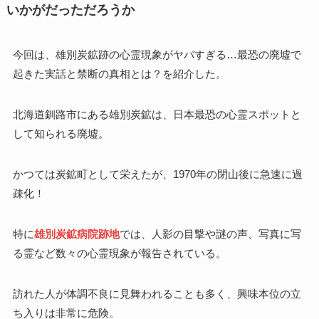
いかがだっただろうか
今回は、雄別炭鉱跡の心霊現象がヤバすぎる…最恐の廃墟で
起きた実話と禁断の真相とは？を紹介した。
北海道釧路市にある雄別炭鉱は、日本最恐の心霊スポットと
して知られる廃墟。
かつては炭鉱町として栄えたが、1970年の閉山後に急速に過
疎化！
特に
雄別炭鉱病院跡地
では、人影の目撃や謎の声、写真に写
る霊など数々の心霊現象が報告されている。
訪れた人が体調不良に見舞われることも多く、興味本位の立
ち入りは非常に危険。