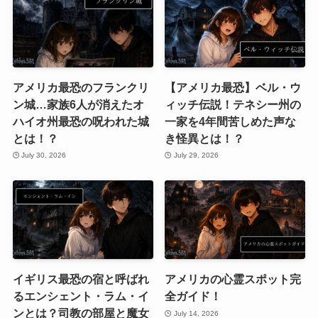
アメリカ最恐のフランクリ
【アメリカ最恐】ベル・ウ
ン城…家族6人が消えたオ
ィッチ伝説！テネシー州の
ハイオ州最恐の呪われた城
一家を4年間苦しめた声な
とは！？
き怪異とは！？
July 30, 2026
July 29, 2026
イギリス最恐の宿と呼ばれ
アメリカの心霊スポット完
るエンシェント・ラム・イ
全ガイド！
ンとは？司教の部屋と魔女
July 14, 2026