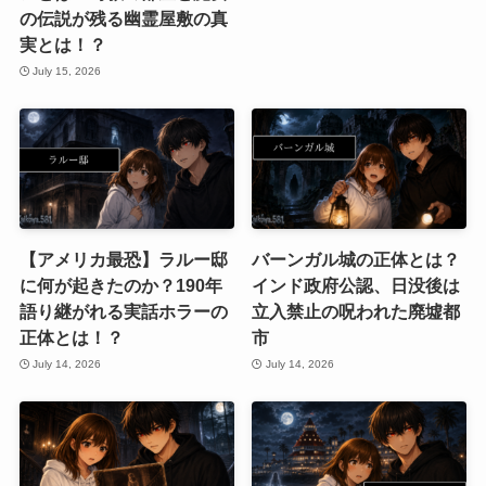
の伝説が残る幽霊屋敷の真
実とは！？
July 15, 2026
【アメリカ最恐】ラルー邸
バーンガル城の正体とは？
に何が起きたのか？190年
インド政府公認、日没後は
語り継がれる実話ホラーの
立入禁止の呪われた廃墟都
正体とは！？
市
July 14, 2026
July 14, 2026