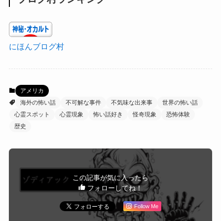
にほんブログ村
アメリカ
海外の怖い話
不可解な事件
不気味な出来事
世界の怖い話
心霊スポット
心霊現象
怖い話好き
怪奇現象
恐怖体験
歴史
この記事が気に入ったら
フォローしてね！
Follow Me