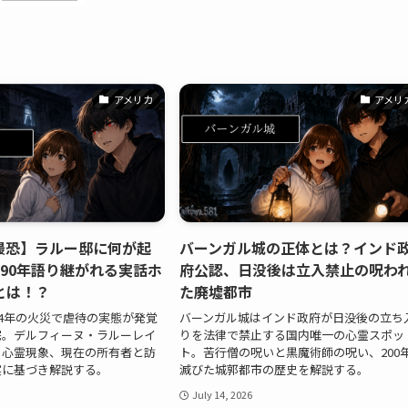
アメリカ
アメリ
最恐】ラルー邸に何が起
バーンガル城の正体とは？インド
90年語り継がれる実話ホ
府公認、日没後は立入禁止の呪わ
とは！？
た廃墟都市
34年の火災で虐待の実態が発覚
バーンガル城はインド政府が日没後の立ち
宅。デルフィーヌ・ラルーレイ
りを法律で禁止する国内唯一の心霊スポッ
る心霊現象、現在の所有者と訪
ト。苦行僧の呪いと黒魔術師の呪い、200
実に基づき解説する。
滅びた城郭都市の歴史を解説する。
July 14, 2026