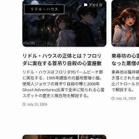
アメリカ
リドル・ハウスの正体とは？フロリ
東尋坊の心
ダに実在する首吊り自殺の心霊屋敷
なった悪僧
リドル・ハウスはフロリダ州パームビーチ郡
東尋坊は福井
に実在する、1905年建造の元墓地管理小屋。
き落とされた
使用人ジョセフの首吊り自殺の噂と2008年
止パトロール
Ghost Adventures出演で全米に知られる心霊
で解説する。
スポットの歴史と現在地を解説する。
July 13, 2026
July 13, 2026