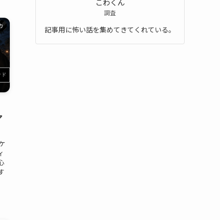
こわくん
調査
カ
記事用に怖い話を集めてきてくれている。
ア
ケ
ィ
心
す