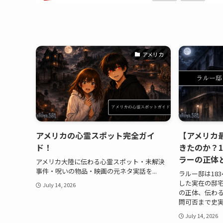
アメリカ
アメリカの心霊スポット完全ガイ
【アメリカ
ド！
きたのか？1
ラーの正体
アメリカ大陸に伝わる心霊スポット・未解決
事件・呪いの物品・映画の元ネタ実話を...
ラルー邸は18
した実在の邸
July 14, 2026
の正体、伝わ
問可否まで史
July 14, 2026