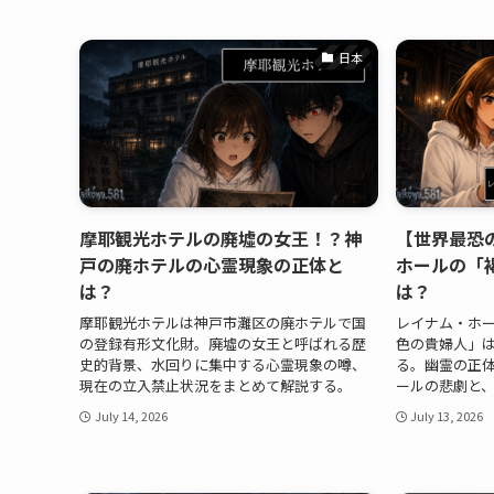
日本
摩耶観光ホテルの廃墟の女王！？神
【世界最恐
戸の廃ホテルの心霊現象の正体と
ホールの「
は？
は？
摩耶観光ホテルは神戸市灘区の廃ホテルで国
レイナム・ホー
の登録有形文化財。廃墟の女王と呼ばれる歴
色の貴婦人」
史的背景、水回りに集中する心霊現象の噂、
る。幽霊の正
現在の立入禁止状況をまとめて解説する。
ールの悲劇と
July 14, 2026
July 13, 2026