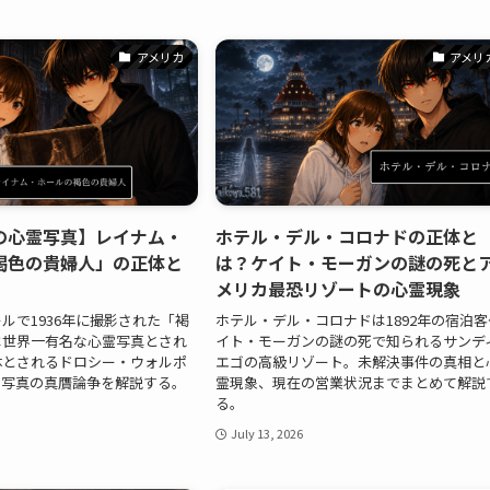
アメリカ
アメリ
の心霊写真】レイナム・
ホテル・デル・コロナドの正体と
褐色の貴婦人」の正体と
は？ケイト・モーガンの謎の死と
メリカ最恐リゾートの心霊現象
ルで1936年に撮影された「褐
ホテル・デル・コロナドは1892年の宿泊客
は世界一有名な心霊写真とされ
イト・モーガンの謎の死で知られるサンデ
体とされるドロシー・ウォルポ
エゴの高級リゾート。未解決事件の真相と
、写真の真贋論争を解説する。
霊現象、現在の営業状況までまとめて解説
る。
July 13, 2026