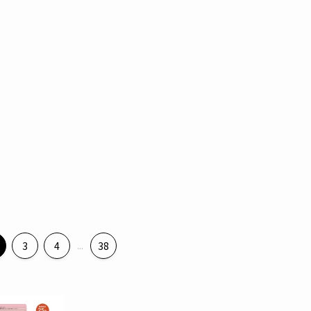
3
4
...
38