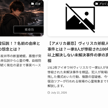
日本
アメリ
霊伝説！？名前の由来と
【アメリカ最恐】ヴィリスカ斧殺
の怨念とは？
事件とは？一家8人が惨殺され100
以上解決しない未解決事件の家の
県坂井市の断崖絶壁。悪僧が突
相
由来伝説から心霊の噂、自殺防
が続く現在の姿まで事実ベース
1912年アイオワ州ヴィリスカで一家8人が
惨殺された未解決事件を検証。犯人が現場
残した儀式めいた行動、複数の容疑者、今
宿泊ツアーが行われる現場の心霊現象まで
解説します。
July 13, 2026