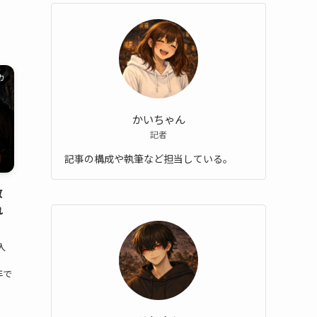
カ
かいちゃん
記者
記事の構成や執筆など担当している。
政
れ
入
年で