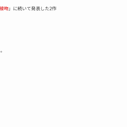
接吻
」に続いて発表した2作
う。