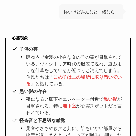
怖いけどみんなと一緒なら…
心霊現象
子供の霊
建物内で金髪の小さな女の子の霊が目撃されて
いる。ヴィクトリア時代の服装で現れ、遊ぶよ
うな仕草をしているが近づくと消えてしまう。
住民たちは「
この子はこの場所に取り憑いてい
る
」と話している。
黒い影の存在
夜になると廊下やエレベーター付近で
黒い影
が
目撃される。特に
地下室
が心霊スポットだと言
われている。
怪奇音と不思議な感覚
足音やささやき声と共に、誰もいない部屋から
物音が聞こえるという。ドアが勝手に開閉した