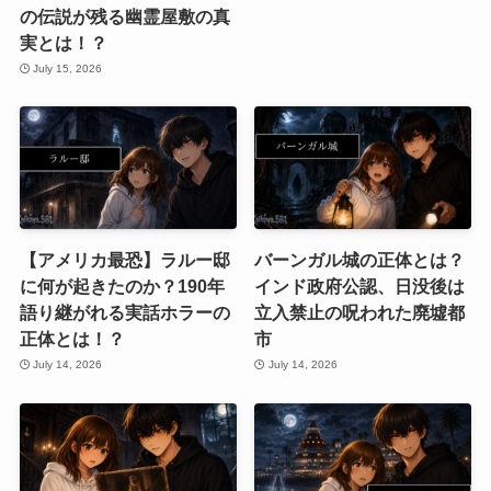
の伝説が残る幽霊屋敷の真
実とは！？
July 15, 2026
【アメリカ最恐】ラルー邸
バーンガル城の正体とは？
に何が起きたのか？190年
インド政府公認、日没後は
語り継がれる実話ホラーの
立入禁止の呪われた廃墟都
正体とは！？
市
July 14, 2026
July 14, 2026